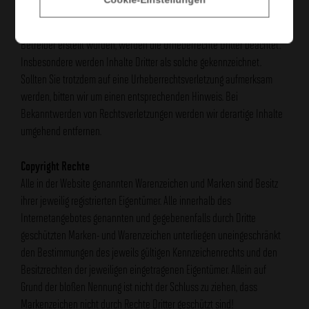
Kopien dieser Seite sind nur für den privaten, nicht kommerziellen
Gebrauch gestattet. Soweit die Inhalte auf dieser Seite nicht vom
Betreiber erstellt wurden, werden die Urheberrechte Dritter beachtet.
Insbesondere werden Inhalte Dritter als solche gekennzeichnet.
Sollten Sie trotzdem auf eine Urheberrechtsverletzung aufmerksam
werden, bitten wir um einen entsprechenden Hinweis. Bei
Bekanntwerden von Rechtsverletzungen werden wir derartige Inhalte
umgehend entfernen.
Copyright Rechte
Alle in der Website genannten Warenzeichen und Marken sind Besitz
ihrer jeweilig registrierten Eigentümer. Alle innerhalb des
Internetangebotes genannten und gegebenenfalls durch Dritte
geschützten Marken- und Warenzeichen unterliegen uneingeschränkt
den Bestimmungen des jeweils gültigen Kennzeichenrechts und den
Besitzrechten der jeweiligen eingetragenen Eigentümer. Allein auf
Grund der bloßen Nennung ist nicht der Schluss zu ziehen, dass
Markenzeichen nicht durch Rechte Dritter geschützt sind!