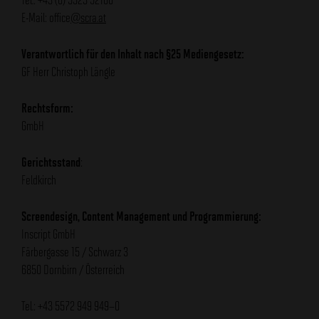
E-Mail: office
@scra.at
Verantwortlich für den Inhalt nach §25 Mediengesetz:
GF Herr Christoph Längle
Rechtsform:
GmbH
Gerichtsstand
:
Feldkirch
Screendesign, Content Management und Programmierung:
Inscript GmbH
Färbergasse 15 / Schwarz 3
6850 Dornbirn / Österreich
Tel.: +43 5572 949 949–0