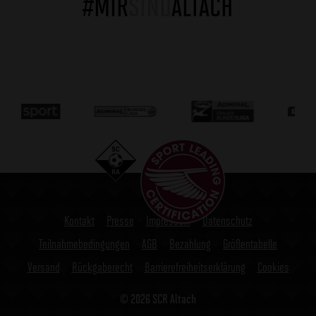
#MIR
SIND
ALTACH
Kontakt
Presse
Impressum
Datenschutz
Teilnahmebedingungen
AGB
Bezahlung
Größentabelle
Versand
Rückgaberecht
Barrierefreiheitserklärung
Cookies
© 2026 SCR Altach