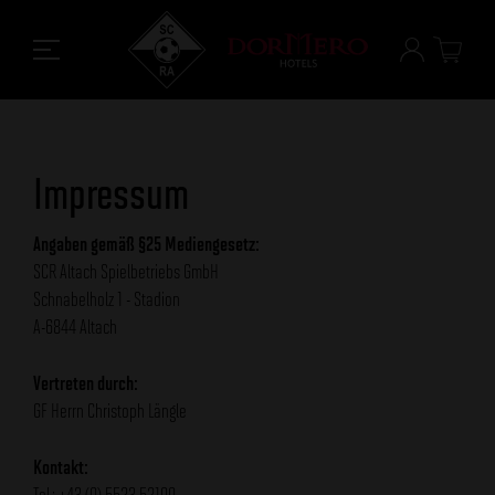
Impressum
Angaben gemäß §25 Mediengesetz:
SCR Altach Spielbetriebs GmbH
Schnabelholz 1 - Stadion
A-6844 Altach
Vertreten durch:
GF Herrn Christoph Längle
Kontakt:
Tel.: +43 (0) 5523 52100