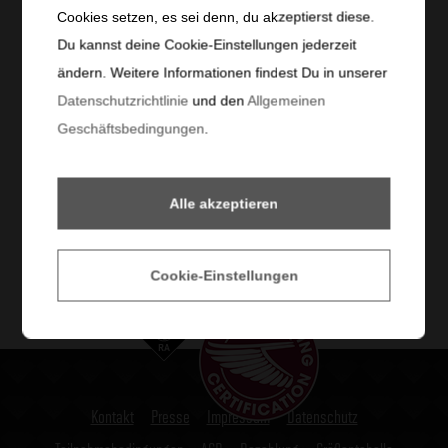
Cookies setzen, es sei denn, du akzeptierst diese.
Du kannst deine Cookie-Einstellungen jederzeit
ändern. Weitere Informationen findest Du in unserer
#MIR
SIND
ALTACH
Datenschutzrichtlinie
und den
Allgemeinen
Geschäftsbedingungen
.
Alle akzeptieren
Cookie-Einstellungen
Kontakt
Presse
Impressum
Datenschutz