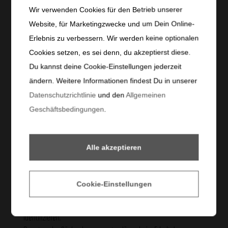
Alle Funktionen können ohne komplexe Gesten verwendet werden.
Wir verwenden Cookies für den Betrieb unserer
Die Funktionen werden nicht sofort nach Berührung aktiviert, sie
Website, für Marketingzwecke und um Dein Online-
können vor der Ausführung abgebrochen werden, und müssen nicht
Erlebnis zu verbessern. Wir werden keine optionalen
gedrückt werden, um zu funktionieren.
Bei Benutzeroberflächenkomponenten mit Beschriftungen, die Text
Cookies setzen, es sei denn, du akzeptierst diese.
oder Textbilder enthalten, umfasst der von assistiven Technologien
Du kannst deine Cookie-Einstellungen jederzeit
gelesene Name den visuell dargestellten Text.
ändern. Weitere Informationen findest Du in unserer
Alle Funktionen können genutzt werden ohne, dass man sich
Datenschutzrichtlinie
und den
Allgemeinen
ausschließlich auf die Bewegung des Geräts oder des Benutzers
Geschäftsbedingungen
.
verlassen muss.
Der anklickbare Bereich interaktiver Elemente ist groß genug, um
eine einfache Interaktion für die Nutzer zu gewährleisten.
Alle akzeptieren
Verständlich
Cookie-Einstellungen
Alle relevanten Textabschnitte lassen sich programmgesteuert
identifizieren.