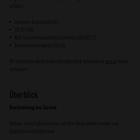
erfüllen:
European Accessibility Act,
EN 301 549,
Web Content Accessibility Guidelines (WCAG) 2.2
Barrierefreiheitsgesetz (BaFG)
Wir überprüfen diese Erklärung regelmäßig, während wir
scra.at
weiter
verbessern.
Überblick
Beschreibung des Service
Website eines Fußballvereins, auf dem News geteilt werden und
Spielpläne ersichtlich sind.