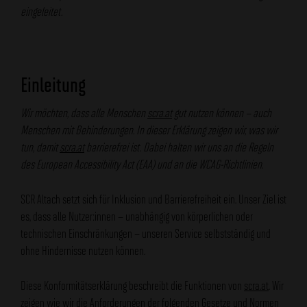
eingeleitet.
Einleitung
Wir möchten, dass alle Menschen
scra.at
gut nutzen können – auch
Menschen mit Behinderungen. In dieser Erklärung zeigen wir, was wir
tun, damit
scra.at
barrierefrei ist. Dabei halten wir uns an die Regeln
des European Accessibility Act (EAA) und an die WCAG-Richtlinien.
SCR Altach setzt sich für Inklusion und Barrierefreiheit ein. Unser Ziel ist
es, dass alle Nutzer:innen – unabhängig von körperlichen oder
technischen Einschränkungen – unseren Service selbstständig und
ohne Hindernisse nutzen können.
Diese Konformitätserklärung beschreibt die Funktionen von
scra.at
. Wir
zeigen wie wir die Anforderungen der folgenden Gesetze und Normen