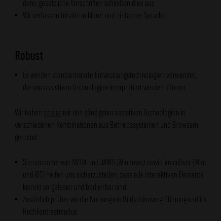
denn, gesetzliche Vorschriften schließen dies aus
Wir verfassen Inhalte in klarer und einfacher Sprache.
Robust
Es werden standardisierte Entwicklungstechnologien verwendet,
die von assistiven Technologien interpretiert werden können
Wir haben
scra.at
mit den gängigsten assistiven Technologien in
verschiedenen Kombinationen aus Betriebssystemen und Browsern
getestet:
Screenreader wie NVDA und JAWS (Windows) sowie VoiceOver (Mac
und iOS) helfen uns sicherzustellen, dass alle interaktiven Elemente
korrekt vorgelesen und bedienbar sind.
Zusätzlich prüfen wir die Nutzung mit Bildschirmvergrößerung und im
Hochkontrastmodus.