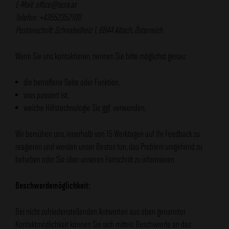
E-Mail: office@scra.at
Telefon: +43552352100
Postanschrift: Schnabelholz 1, 6844 Altach, Österreich
Wenn Sie uns kontaktieren, nennen Sie bitte möglichst genau:
die betroffene Seite oder Funktion,
was passiert ist,
welche Hilfstechnologie Sie ggf. verwenden.
Wir bemühen uns, innerhalb von 15 Werktagen auf Ihr Feedback zu
reagieren und werden unser Bestes tun, das Problem umgehend zu
beheben oder Sie über unseren Fortschritt zu informieren.
Beschwerdemöglichkeit:
Bei nicht zufriedenstellenden Antworten aus oben genannter
Kontaktmöglichkeit können Sie sich mittels Beschwerde an das