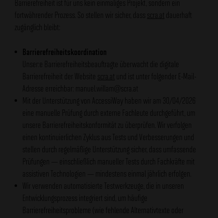
Barrierefreiheit ist für uns kein einmaliges Projekt, sondern ein
fortwährender Prozess. So stellen wir sicher, dass
scra.at
dauerhaft
zugänglich bleibt:
Barrierefreiheitskoordination
Unser:e Barrierefreiheitsbeauftragte überwacht die digitale
Barrierefreiheit der Website
scra.at
und ist unter folgender E-Mail-
Adresse erreichbar: manuel.willam@scra.at
Mit der Unterstützung von AccessiWay haben wir am 30/04/2026
eine manuelle Prüfung durch externe Fachleute durchgeführt, um
unsere Barrierefreiheitskonformität zu überprüfen. Wir verfolgen
einen kontinuierlichen Zyklus aus Tests und Verbesserungen und
stellen durch regelmäßige Unterstützung sicher, dass umfassende
Prüfungen — einschließlich manueller Tests durch Fachkräfte mit
assistiven Technologien — mindestens einmal jährlich erfolgen.
Wir verwenden automatisierte Testwerkzeuge, die in unseren
Entwicklungsprozess integriert sind, um häufige
Barrierefreiheitsprobleme (wie fehlende Alternativtexte oder