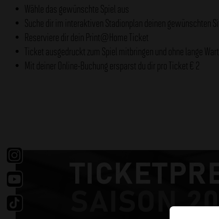
Wähle das gewünschte Spiel aus
Suche dir im interaktiven Stadionplan deinen gewünschten Si
Reserviere dir dein Print@Home Ticket
Ticket ausgedruckt zum Spiel mitbringen und ohne lange Wart
Mit deiner Online-Buchung ersparst du dir pro Ticket € 2
Facebook
Instragram
Youtube
Tiktok