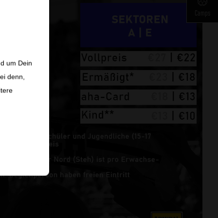
Camps
nd um Dein
ei denn,
itere