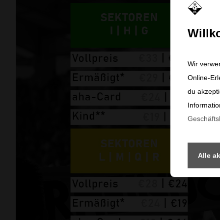
Will
Wir verwe
Online-Erl
du akzepti
Informatio
Geschäft
Alle a