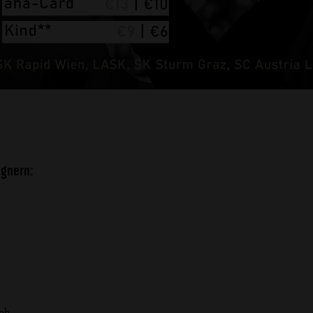
egnern:
ach