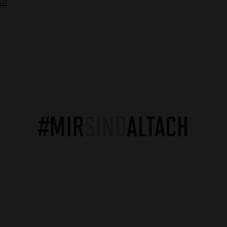
#MIR
SIND
ALTACH