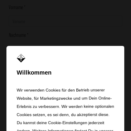
Vorname
*
Nachname
*
E-Mail
*
Willkommen
Phone number
Wir verwenden Cookies für den Betrieb unserer
Website, für Marketingzwecke und um Dein Online-
Erlebnis zu verbessern. Wir werden keine optionalen
Cookies setzen, es sei denn, du akzeptierst diese.
Ich möchte
*
Du kannst deine Cookie-Einstellungen jederzeit
Eine weibliche Ansprechperson kontaktieren
ändern. Weitere Informationen findest Du in unserer