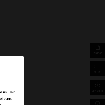
Fanshop
Karten
influss haben.
Newsletter
nd um Dein
ei denn,