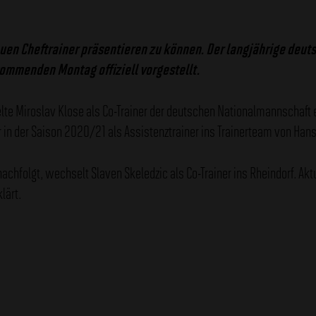
neuen Cheftrainer präsentieren zu können. Der langjährige de
kommenden Montag offiziell vorgestellt.
e Miroslav Klose als Co-Trainer der deutschen Nationalmannschaft e
 in der Saison 2020/21 als Assistenztrainer ins Trainerteam von Han
chfolgt, wechselt Slaven Skeledzic als Co-Trainer ins Rheindorf. Ak
lärt.