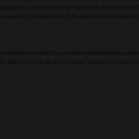
treiben. Er ist ein Trainer mit einer klaren Handschrift und hat berei
 welches er für seinen ersten Cheftrainerposten im Profifußball benö
neue Aufgabe hier in Altach! Es war einfach von Anfang an genau dieses
fen, dass mir klar war, das will ich machen! Jetzt kann ich es kaum 