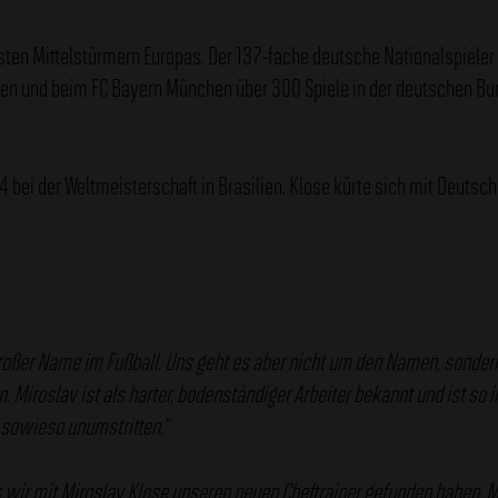
hsten Mittelstürmern Europas. Der 137-fache deutsche Nationalspieler
men und beim FC Bayern München über 300 Spiele in der deutschen B
4 bei der Weltmeisterschaft in Brasilien. Klose kürte sich mit Deutsc
großer Name im Fußball. Uns geht es aber nicht um den Namen, sondern
iroslav ist als harter, bodenständiger Arbeiter bekannt und ist so in 
 sowieso unumstritten.“
s wir mit Miroslav Klose unseren neuen Cheftrainer gefunden haben. M