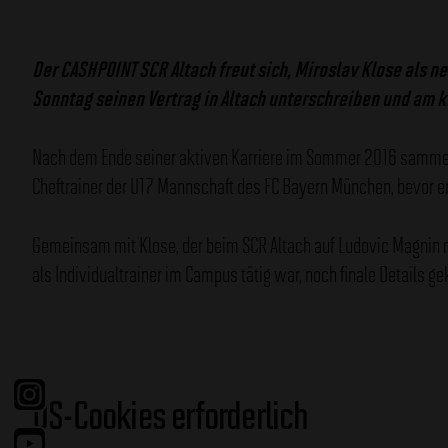
Der CASHPOINT SCR Altach freut sich, Miroslav Klose als 
Sonntag seinen Vertrag in Altach unterschreiben und am 
Nach dem Ende seiner aktiven Karriere im Sommer 2016 sammelt
Cheftrainer der U17 Mannschaft des FC Bayern München, bevor er
Gemeinsam mit Klose, der beim SCR Altach auf Ludovic Magnin na
als Individualtrainer im Campus tätig war, noch finale Details gek
Facebook
Instragram
US-Cookies erforderlich
Youtube