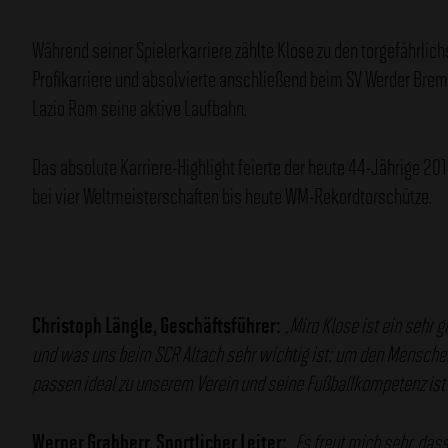
Während seiner Spielerkarriere zählte Klose zu den torgefährlic
Profikarriere und absolvierte anschließend beim SV Werder Bre
Lazio Rom seine aktive Laufbahn.
Das absolute Karriere-Highlight feierte der heute 44-Jährige 201
bei vier Weltmeisterschaften bis heute WM-Rekordtorschütze.
Christoph Längle, Geschäftsführer:
„Miro Klose ist ein sehr 
und was uns beim SCR Altach sehr wichtig ist: um den Menschen. M
passen ideal zu unserem Verein und seine Fußballkompetenz ist
Werner Grabherr, Sportlicher Leiter:
„Es freut mich sehr, das