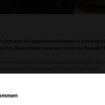
ls Cheftrainer der Kampfmannschaft fungiert. Er tritt die Nachf
sen hat. Das bestehende Trainerteam rund um die Mannschaft b
hland, wo er zunächst als Trainer im Nachwuchsbereich fungierte. Nac
in, ehe er die U18 und später dann die U21 des FC Basel coachte.
sowohl als Co-Trainer als auch als Cheftrainer tätig war und dort Ver
kommen
sst auf Kontinuität in der sportlichen Ausrichtung. Seine Spielidee we