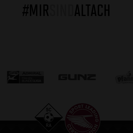
#MIR
SIND
ALTACH