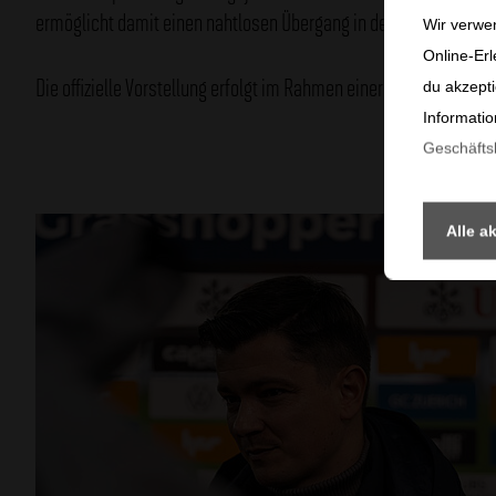
ermöglicht damit einen nahtlosen Übergang in der sportlichen Ar
Wir verwe
Online-Erl
Die offizielle Vorstellung erfolgt im Rahmen einer Pressekonfere
du akzepti
Informatio
Geschäft
Alle a