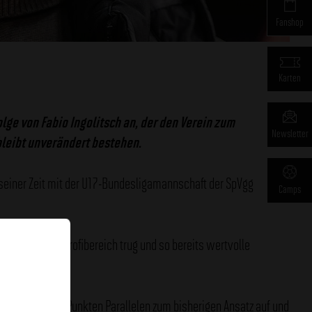
Fanshop
Karten
olge von Fabio Ingolitsch an, der den Verein zum
Newsletter
leibt unverändert bestehen.
h seiner Zeit mit der U17-Bundesligamannschaft der SpVgg
Camps
antwortung im Profibereich trug und so bereits wertvolle
ist in zentralen Punkten Parallelen zum bisherigen Ansatz auf und