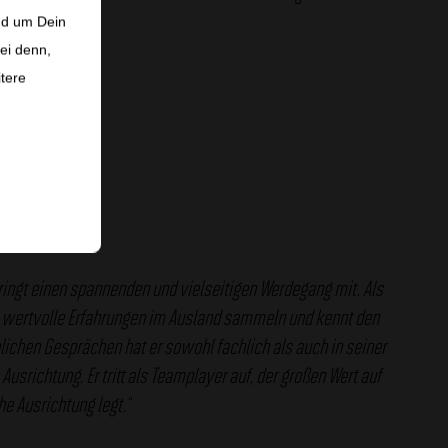
nd um Dein
ei denn,
itere
bringt einen spannenden und vielseitigen Werdegang mit. Als
ts wertvolle Erfahrungen im Ausland sammeln und kennt den
lichen Gesprächen hat er sowohl fachlich als auch in seiner
Ausrichtung. Er tritt als Teamplayer auf, der großen Wert auf
 Ausrichtung legt.“