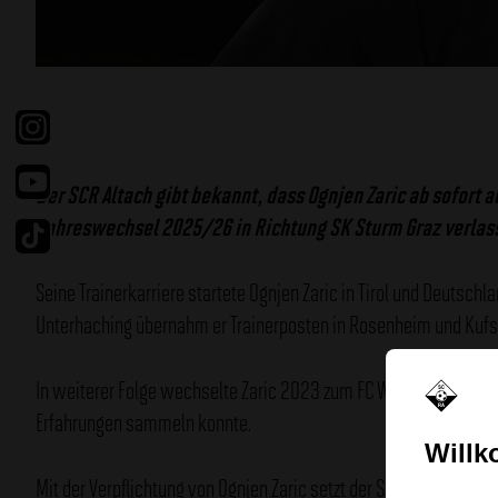
Facebook
Instragram
Youtube
Der SCR Altach gibt bekannt, dass Ognjen Zaric ab sofort a
Jahreswechsel 2025/26 in Richtung SK Sturm Graz verlas
Tiktok
Seine Trainerkarriere startete Ognjen Zaric in Tirol und Deutsc
Unterhaching übernahm er Trainerposten in Rosenheim und Kufste
In weiterer Folge wechselte Zaric 2023 zum FC Winterthur, wo er 
Erfahrungen sammeln konnte.
Will
Mit der Verpflichtung von Ognjen Zaric setzt der SCR Altach bewu