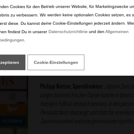
beit.
nden Cookies für den Betrieb unserer Website, für Marketingzwecke u
ebnis zu verbessern. Wir werden keine optionalen Cookies setzen, es s
nz um 16:00 Uhr.
erst diese. Du kannst deine Cookie-Einstellungen jederzeit ändern. We
nen findest Du in unserer
Datenschutzrichtlinie
und den
Allgemeinen
sbedingungen
.
kzeptieren
Cookie-Einstellungen
Philipp Netzer, Sportdirektor:
„Ognjen Zaric 
junger österreichischer Trainer konnte er berei
hiesigen Fußball dennoch bestens. In den persön
Persönlichkeit überzeugt und steht für eine klare 
Zusammenarbeit und eine gemeinsame sportliche