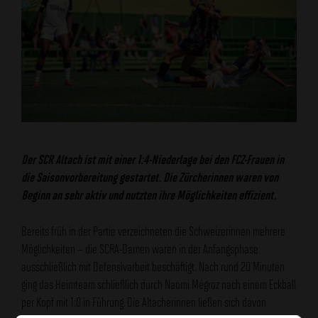
Der SCR Altach ist mit einer 1:4-Niederlage bei den FCZ-Frauen in
die Saisonvorbereitung gestartet. Die Zürcherinnen waren von
Beginn an sehr aktiv und nutzten ihre Möglichkeiten effizient.
Bereits früh in der Partie verzeichneten die Schweizerinnen mehrere
Möglichkeiten – die SCRA-Damen waren in der Anfangsphase
ausschließlich mit Defensivarbeit beschäftigt. Nach rund 20 Minuten
ging das Heimteam schließlich durch Naomi Mégroz nach einem Eckball
per Kopf mit 1:0 in Führung. Die Altacherinnen ließen sich davon