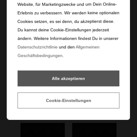
Website, für Marketingzwecke und um Dein Online-
07.08.2026
|
19:30 Uhr
|
Stadion Schnabelholz
Erlebnis zu verbessern. Wir werden keine optionalen
Cookies setzen, es sei denn, du akzeptierst diese.
TICKETS
Du kannst deine Cookie-Einstellungen jederzeit
ändern. Weitere Informationen findest Du in unserer
Datenschutzrichtlinie
und den
Allgemeinen
Geschäftsbedingungen
.
Alle akzeptieren
Spielplan
Fanshop
Cookie-Einstellungen