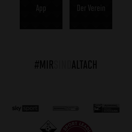
App
Der Verein
#MIR
SIND
ALTACH