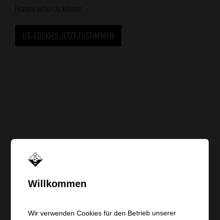
Feature sehen zu können.
US-COOKIES JETZT ZUSTIMMEN
Willkommen
00
09
50
Wir verwenden Cookies für den Betrieb unserer
Tage
Stunden
Minuten