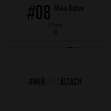
#08
Mike Bähre
10. August
instagram
#MIR
SIND
ALTACH