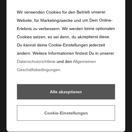
FC Lustenau
Wir verwenden Cookies für den Betrieb unserer
FC Bologna
Website, für Marketingzwecke und um Dein Online-
FC Crotone
Erlebnis zu verbessern. Wir werden keine optionalen
FC St. Gallen
Cookies setzen, es sei denn, du akzeptierst diese.
FC Middlesbrough
Du kannst deine Cookie-Einstellungen jederzeit
FC St. Pauli
ändern. Weitere Informationen findest Du in unserer
FC Ingolstadt
Datenschutzrichtlinie
und den
Allgemeinen
Jahn Regensburg
Geschäftsbedingungen
.
Folge Dejan Stojanovic
Alle akzeptieren
instagram
Cookie-Einstellungen