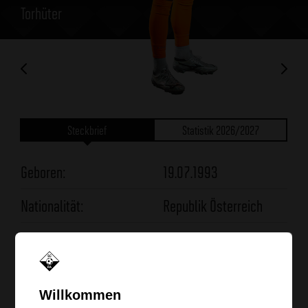
Torhüter
Steckbrief
Statistik 2026/2027
Geboren:
19.07.1993
Nationalität:
Republik Österreich
Größe :
196
Beim SCRA seit :
01.07.2023
Willkommen
Frühere Vereine :
Schwarz-Weiß Bregenz