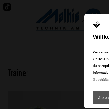
Tiktok
Will
Wir verwe
Online-Erl
du akzepti
Trainer
Informatio
Geschäft
Alle a