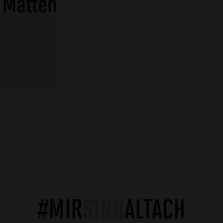
 Matten
#MIR
SIND
ALTACH