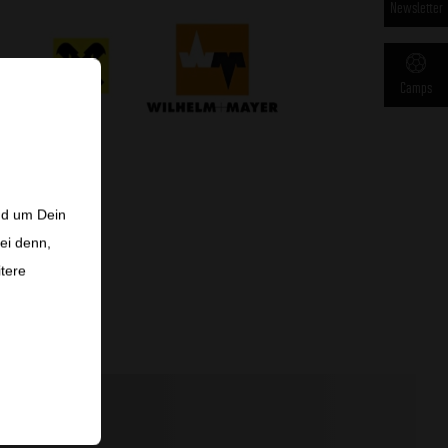
Newsletter
Camps
nd um Dein
ei denn,
itere