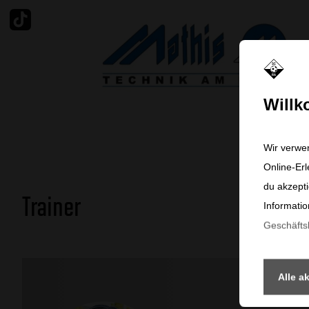
Tiktok
Will
Wir verwe
Online-Erl
du akzepti
Trainer
Informatio
Geschäft
Alle a