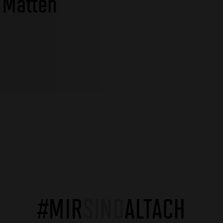
 Matten
#MIR
SIND
ALTACH