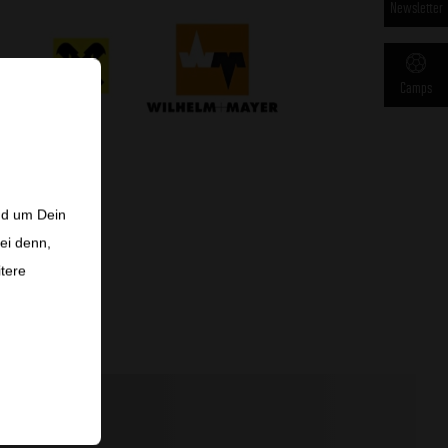
Newsletter
Camps
nd um Dein
ei denn,
itere